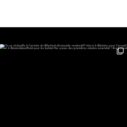
On se réchauffe à l’arrivée du
...
406
46