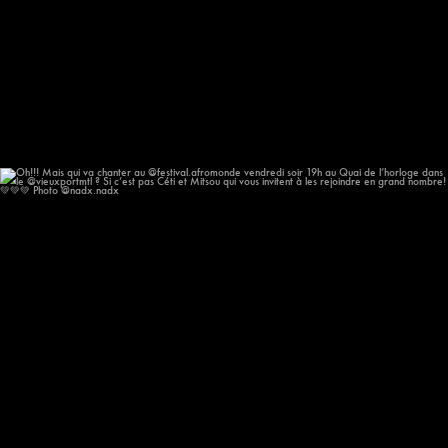
Oh!!! Mais qui va chanter au @festival.afromonde
...
178
13