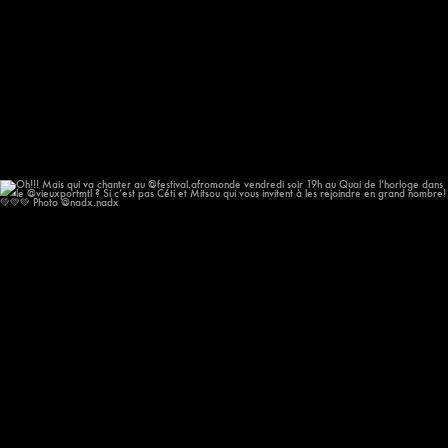
Oh!!! Mais qui va chanter au @festival.afromonde
...
178
13