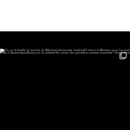
On se réchauffe à l’arrivée du
...
406
46