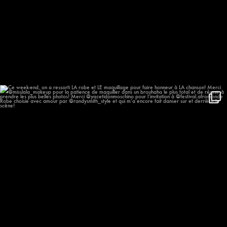
Ce week-end, on a ressorti LA robe et LE
...
635
50