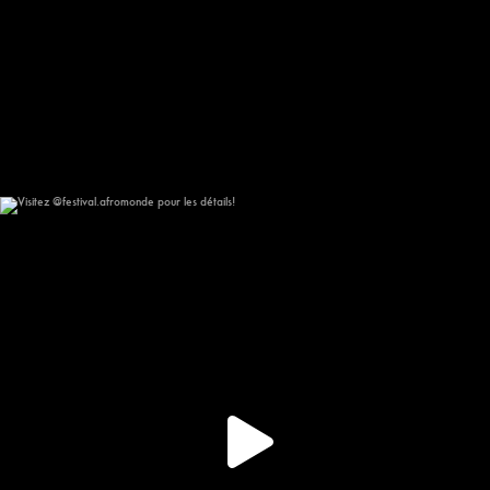
Visitez @festival.afromonde pour les détails!
350
16