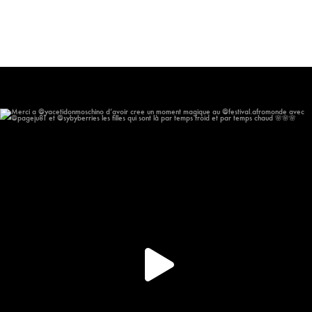
Merci a @yacetidonmoschino d’avoir cree un moment
...
99
7