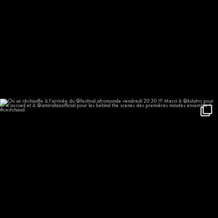
On se réchauffe à l’arrivée du
...
623
57