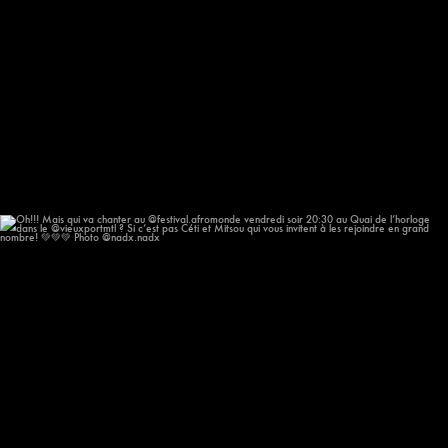
Oh!!! Mais qui va chanter au @festival.afromonde
...
196
14