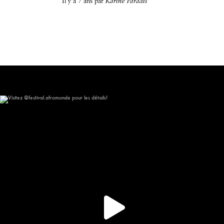
il y a 7 ans
par
Karine Paradis
Visitez @festival.afromonde pour les détails!
148
10