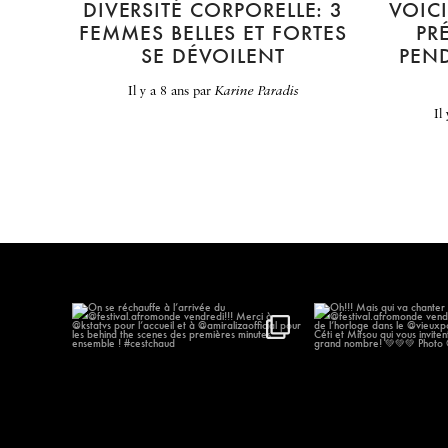
DIVERSITÉ CORPORELLE: 3
VOIC
FEMMES BELLES ET FORTES
PR
SE DÉVOILENT
PEND
il y a 8 ans
par
Karine Paradis
il
On se réchauffe à l’arrivée du
...
Oh!!! Mais qui va
@festival.afr
577
57
186