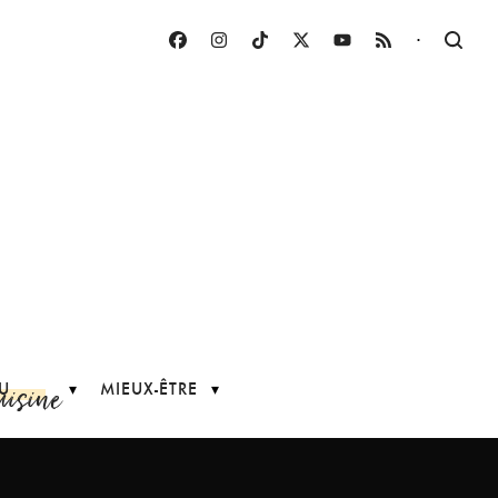
·
uisine
U
MIEUX-ÊTRE