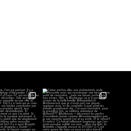
élène, l’art est partout.
J’aime parfois aller aux événements
...
seule.
...
96
12
1297
58