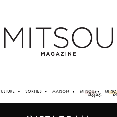
c
actus
CULTURE
SORTIES
MAISON
MITSOU
MITSO