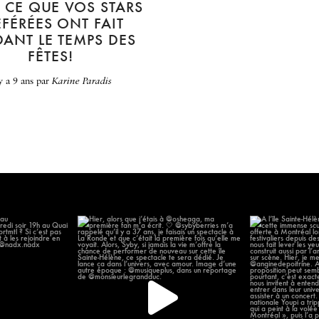
I CE QUE VOS STARS
ÉFÉRÉES ONT FAIT
ANT LE TEMPS DES
FÊTES!
 y a 9 ans
par
Karine Paradis
 chanter au
Hier, alors que j’étais à @osheaga, ma
À l’île Sainte-H
omonde
...
première
...
14
57
12
2