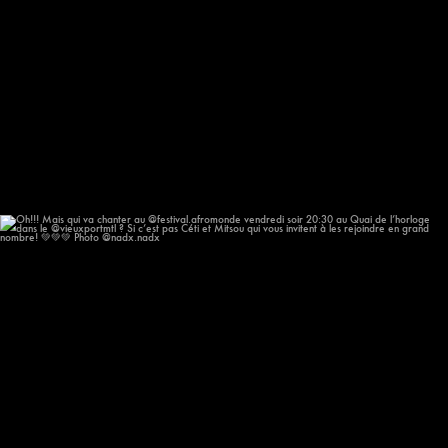
Oh!!! Mais qui va chanter au @festival.afromonde
...
209
14