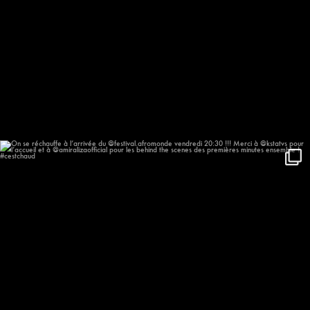
On se réchauffe à l’arrivée du
...
648
57