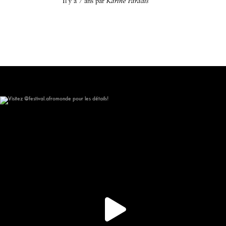
il y a 7 ans
par
Karine Paradis
Visitez @festival.afromonde pour les détails!
309
16