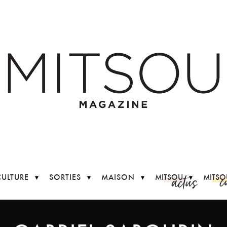
c
actus
CULTURE
SORTIES
MAISON
MITSOU
MITSO