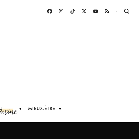
·
uisine
U
MIEUX-ÊTRE