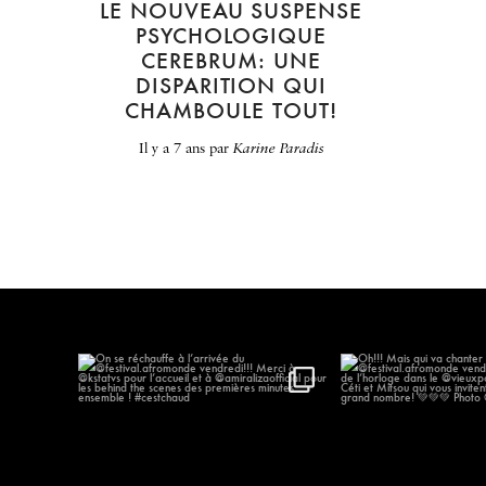
LE NOUVEAU SUSPENSE
PSYCHOLOGIQUE
CEREBRUM: UNE
DISPARITION QUI
CHAMBOULE TOUT!
il y a 7 ans
par
Karine Paradis
On se réchauffe à l’arrivée du
...
Oh!!! Mais qui va
@festival.afr
577
57
186