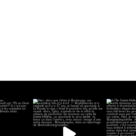
 chanter au
Hier, alors que j’étais à @osheaga, ma
À l’île Sainte-H
omonde
...
première
...
14
57
12
2