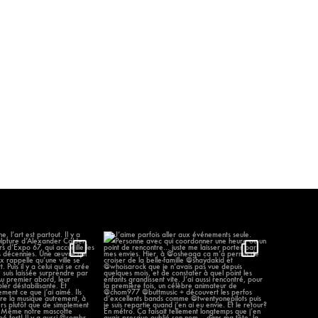
élène, l’art est partout.
J’aime parfois aller aux événements
...
seule.
...
96
12
1297
58