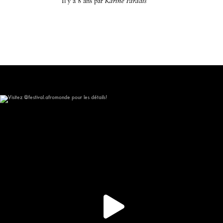
il y a 8 ans
par
Karine Paradis
Visitez @festival.afromonde pour les détails!
309
16