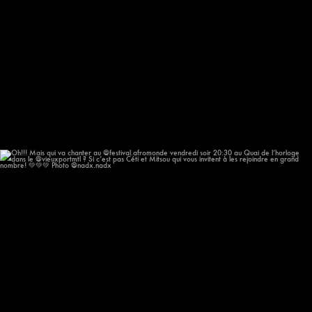
Oh!!! Mais qui va chanter au @festival.afromonde
...
209
14