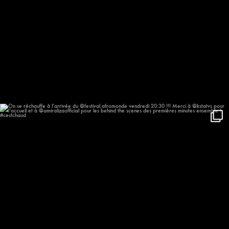
On se réchauffe à l’arrivée du
...
648
57