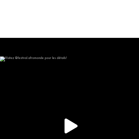
Visitez @festival.afromonde pour les détails!
267
15