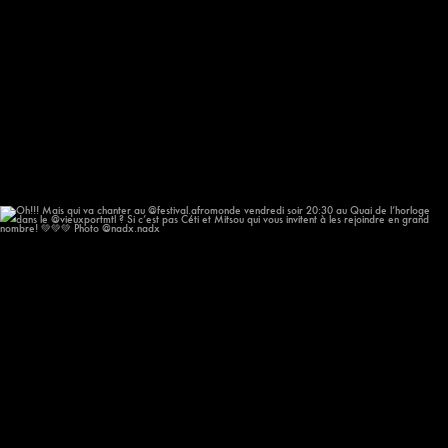
Oh!!! Mais qui va chanter au @festival.afromonde
...
205
14