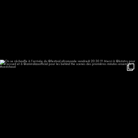
On se réchauffe à l’arrivée du
...
635
57