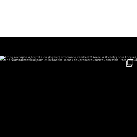
On se réchauffe à l’arrivée du
...
544
55