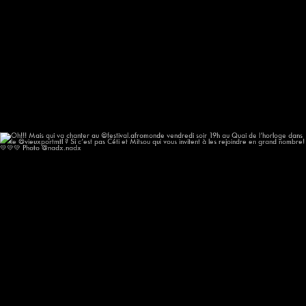
Oh!!! Mais qui va chanter au @festival.afromonde
...
182
14