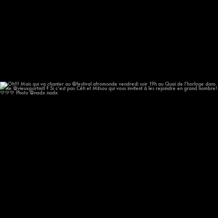
Oh!!! Mais qui va chanter au @festival.afromonde
...
186
14