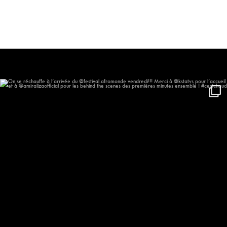
On se réchauffe à l’arrivée du
...
577
57