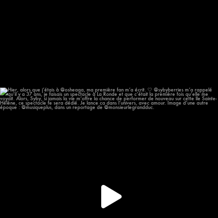
Hier, alors que j’étais à @osheaga, ma première
...
57
12