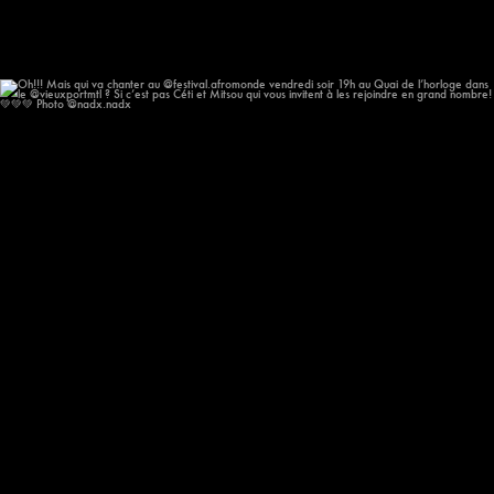
Oh!!! Mais qui va chanter au @festival.afromonde
...
182
14