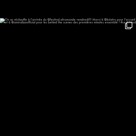
On se réchauffe à l’arrivée du
...
544
55