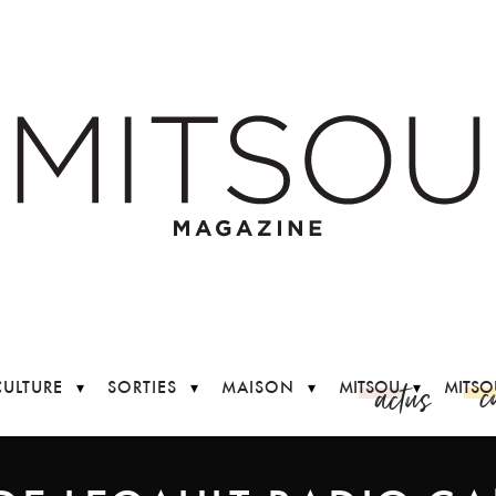
c
actus
CULTURE
SORTIES
MAISON
MITSOU
MITSO