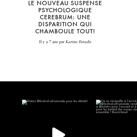
LE NOUVEAU SUSPENSE
PSYCHOLOGIQUE
CEREBRUM: UNE
DISPARITION QUI
CHAMBOULE TOUT!
il y a 7 ans
par
Karine Paradis
Visitez @festival.afromonde pour les
On se réchauffe à l
détails!
623
148
10