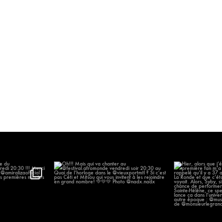
’arrivée du
...
Oh!!! Mais qui va chanter au
Hier, alors que
@festival.afromonde
...
p
57
196
14