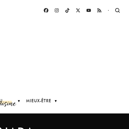
·
uisine
U
MIEUX-ÊTRE