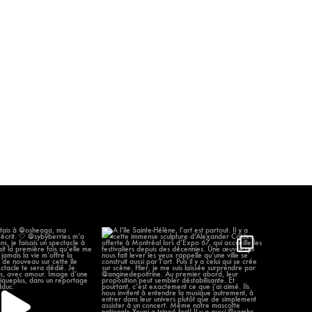
 j’étais à @osheaga, ma
À l’île Sainte-Hélène, l’art est partout.
remière
...
...
58
12
302
12