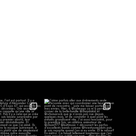
élène, l’art est partout.
J’aime parfois aller aux événements
...
seule.
...
99
12
1300
58