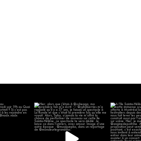
 chanter au
Hier, alors que j’étais à @osheaga, ma
À l’île Sainte-H
omonde
...
première
...
14
58
12
2