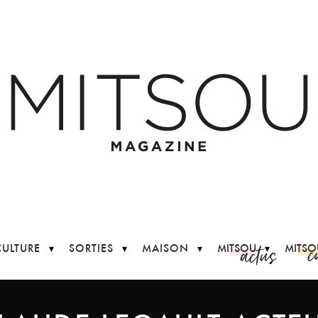
c
actus
CULTURE
SORTIES
MAISON
MITSOU
MITSO