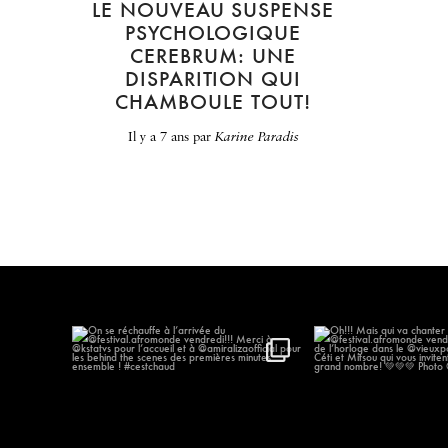
LE NOUVEAU SUSPENSE
PSYCHOLOGIQUE
CEREBRUM: UNE
DISPARITION QUI
CHAMBOULE TOUT!
il y a 7 ans
par
Karine Paradis
On se réchauffe à l’arrivée du
...
Oh!!! Mais qui va
@festival.afr
611
59
193