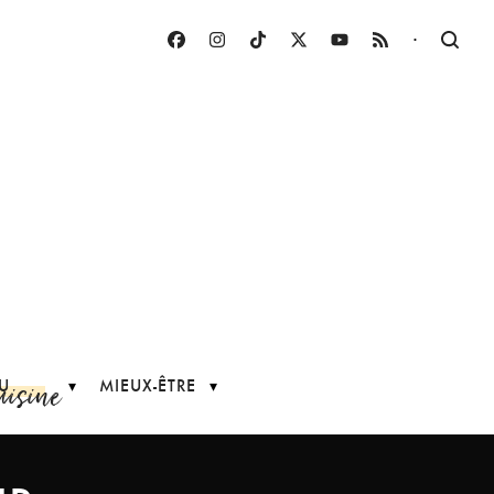
·
uisine
U
MIEUX-ÊTRE