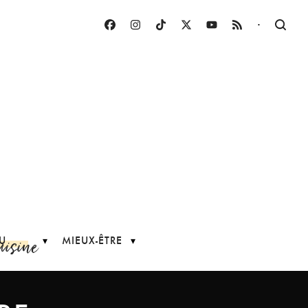
·
uisine
U
MIEUX-ÊTRE