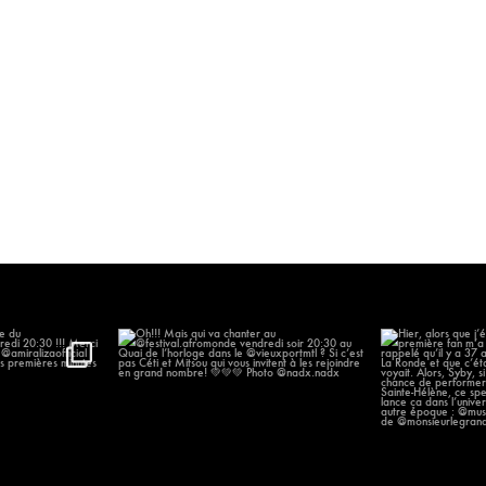
’arrivée du
...
Oh!!! Mais qui va chanter au
Hier, alors que
@festival.afromonde
...
p
57
205
14