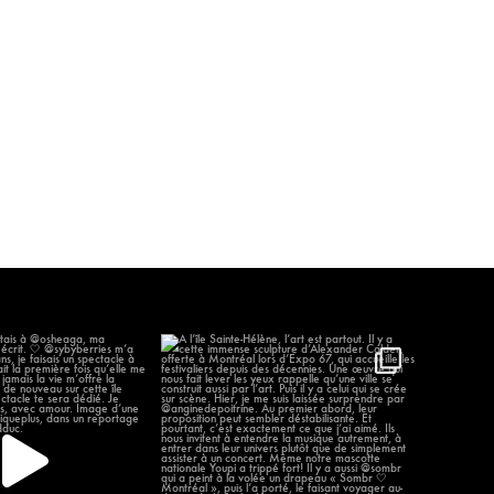
 j’étais à @osheaga, ma
À l’île Sainte-Hélène, l’art est partout.
remière
...
...
59
12
303
12