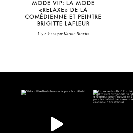
MODE VIP: LA MODE
«RELAXE» DE LA
COMÉDIENNE ET PEINTRE
BRIGITTE LAFLEUR
il y a 9 ans
par
Karine Paradis
Visitez @festival.afromonde pour les
On se réchauffe à l
détails!
635
267
15