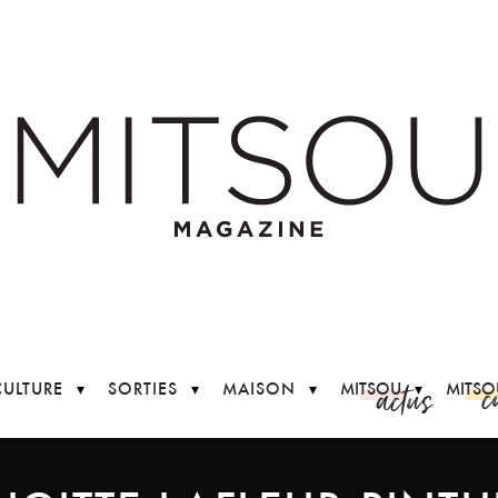
c
actus
CULTURE
SORTIES
MAISON
MITSOU
MITSO