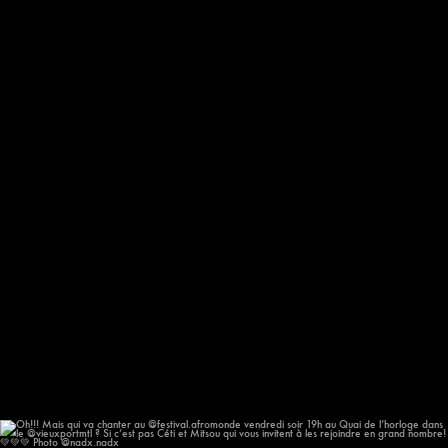
577
57