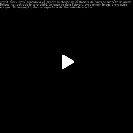
Hier, alors que j’étais à @osheaga, ma première
...
57
12