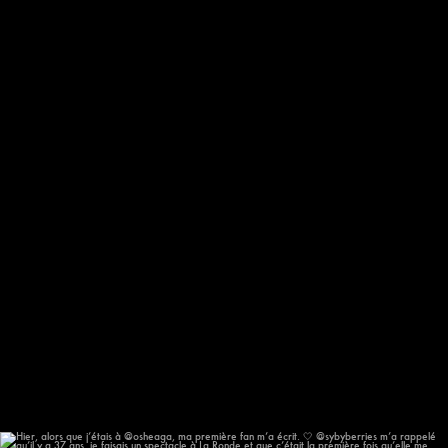
Oh!!! Mais qui va chanter au @festival.afromonde
...
186
14