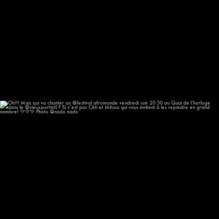
Oh!!! Mais qui va chanter au @festival.afromonde
...
205
14