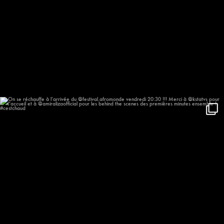
On se réchauffe à l’arrivée du
...
635
57