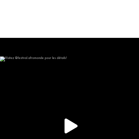
Visitez @festival.afromonde pour les détails!
267
15