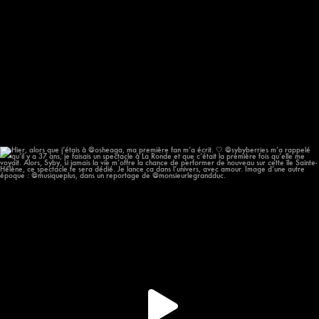
Hier, alors que j’étais à @osheaga, ma première
...
57
12