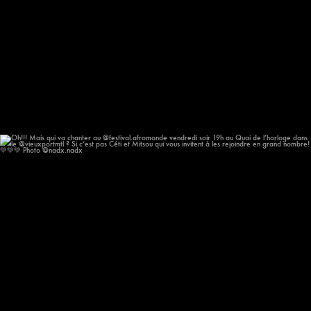
Oh!!! Mais qui va chanter au @festival.afromonde
...
186
14