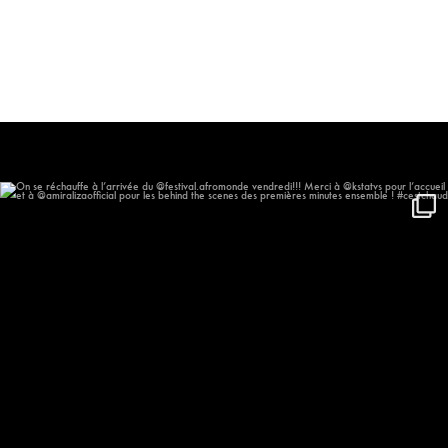
On se réchauffe à l’arrivée du
...
577
57