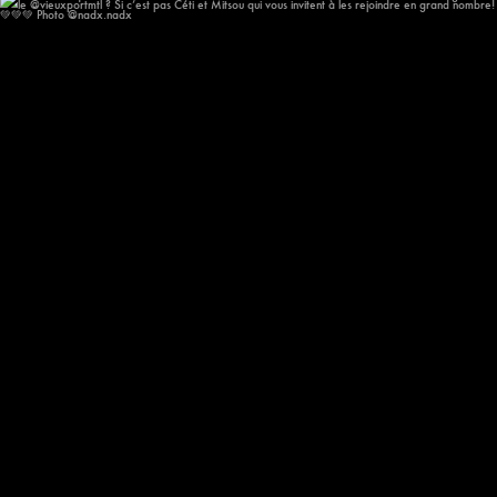
Oh!!! Mais qui va chanter au @festival.afromonde
...
193
14