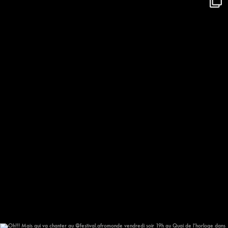
On se réchauffe à l’arrivée du
...
611
59