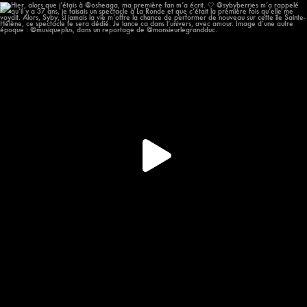
Hier, alors que j’étais à @osheaga, ma première
...
58
12