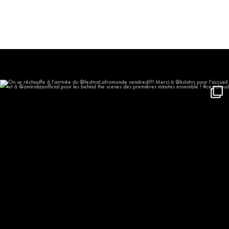
On se réchauffe à l’arrivée du
...
611
59