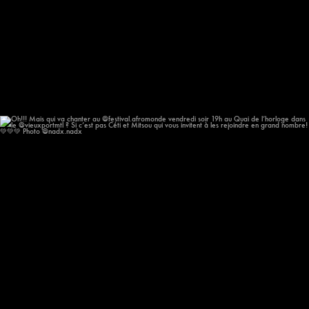
Oh!!! Mais qui va chanter au @festival.afromonde
...
193
14