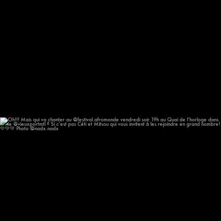
Oh!!! Mais qui va chanter au @festival.afromonde
...
186
14