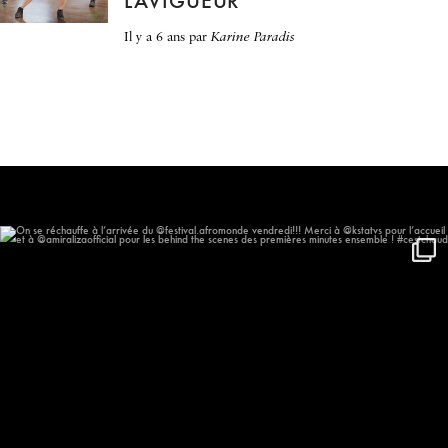
LAVIGUEUR
il y a 6 ans
par
Karine Paradis
On se réchauffe à l’arrivée du
...
577
57