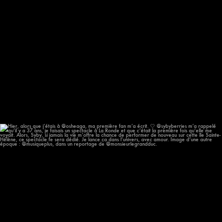
Hier, alors que j’étais à @osheaga, ma première
...
57
12