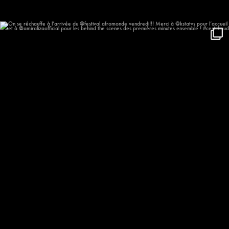
On se réchauffe à l’arrivée du
...
611
59