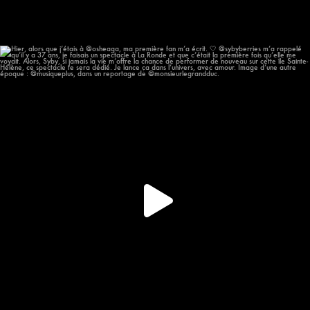
Hier, alors que j’étais à @osheaga, ma première
...
58
12