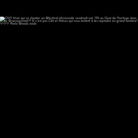
Oh!!! Mais qui va chanter au @festival.afromonde
...
193
14