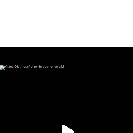
Visitez @festival.afromonde pour les détails!
148
10