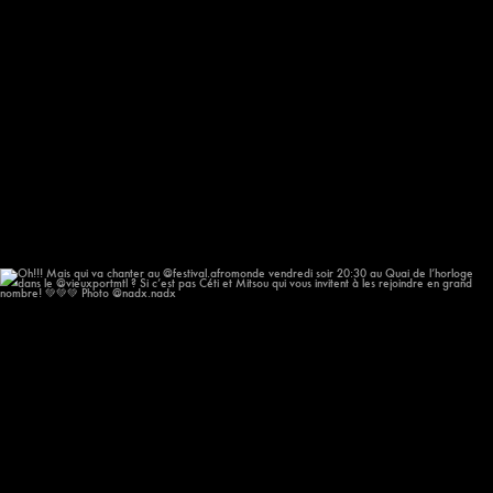
Oh!!! Mais qui va chanter au @festival.afromonde
...
196
14