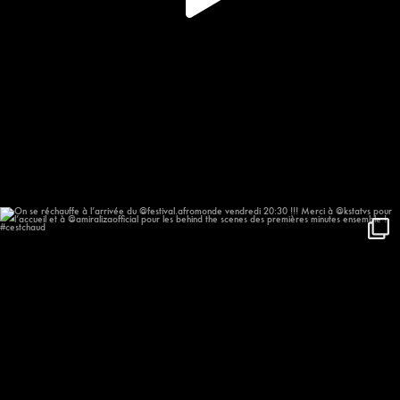
On se réchauffe à l’arrivée du
...
623
57