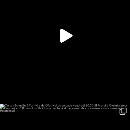
On se réchauffe à l’arrivée du
...
648
57