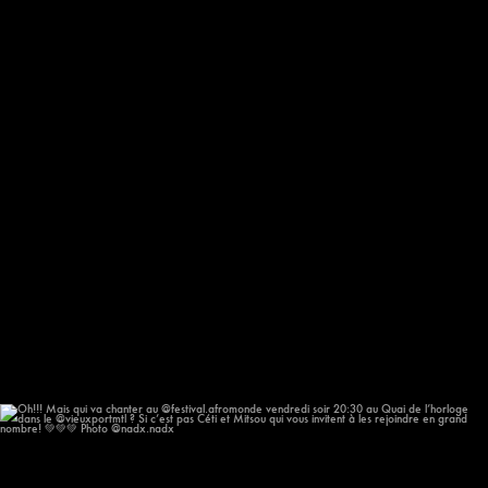
Oh!!! Mais qui va chanter au @festival.afromonde
...
209
14