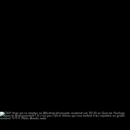
Oh!!! Mais qui va chanter au @festival.afromonde
...
196
14