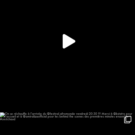
On se réchauffe à l’arrivée du
...
623
57