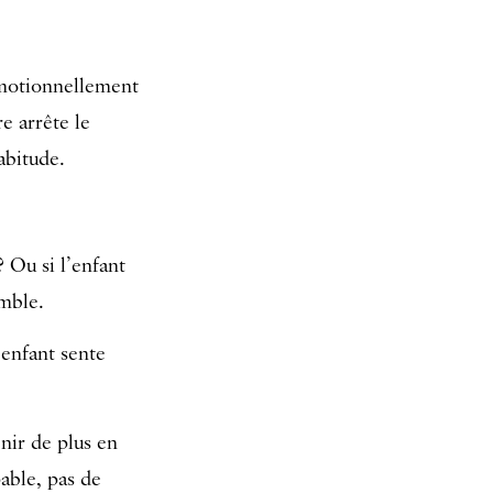
 émotionnellement
re arrête le
abitude.
? Ou si l’enfant
emble.
’enfant sente
nir de plus en
able, pas de