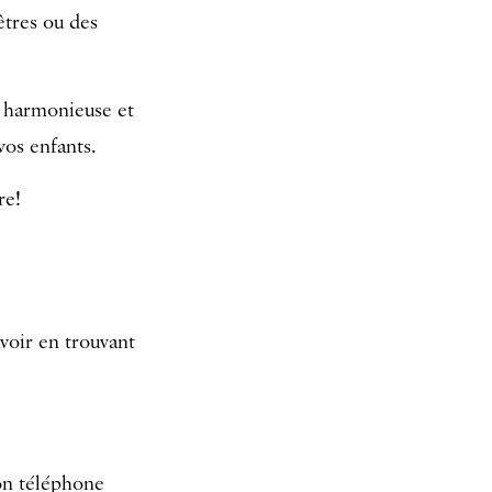
nêtres ou des
us harmonieuse et
vos enfants.
re!
uvoir en trouvant
mon téléphone