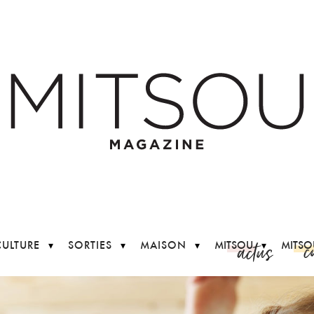
c
actus
CULTURE
SORTIES
MAISON
MITSOU
MITSO