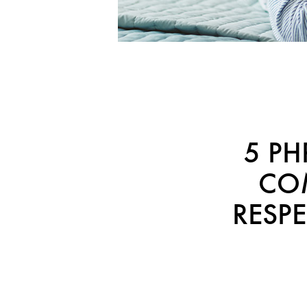
5 PH
COM
RESP