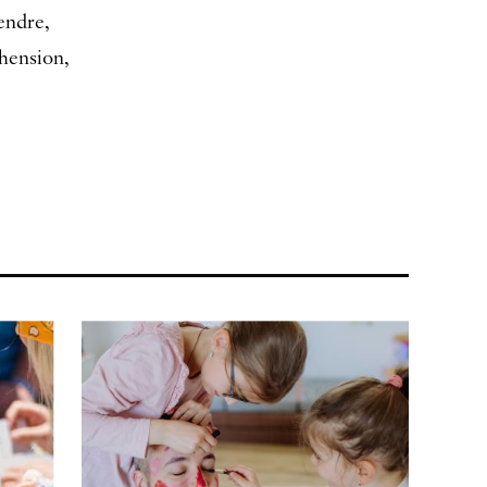
endre,
hension,