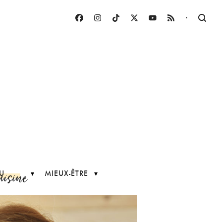
·
uisine
U
MIEUX-ÊTRE