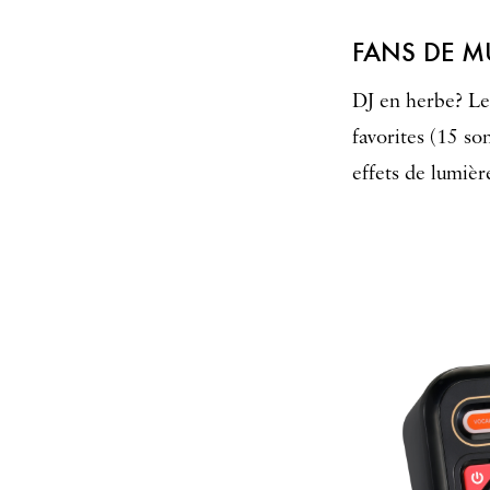
FANS DE M
DJ en herbe? L
favorites (15 so
effets de lumièr