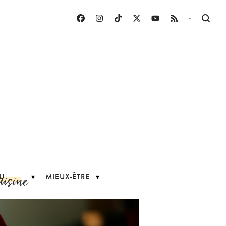
·
uisine
U
MIEUX-ÊTRE