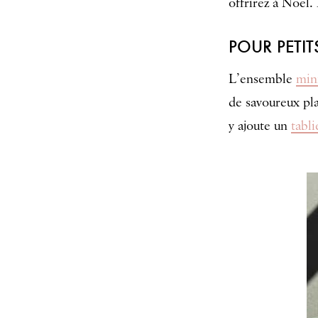
offrirez à Noël.
POUR PETIT
L’ensemble
min
de savoureux pla
y ajoute un
tabli