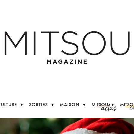
c
actus
CULTURE
SORTIES
MAISON
MITSOU
MITSO