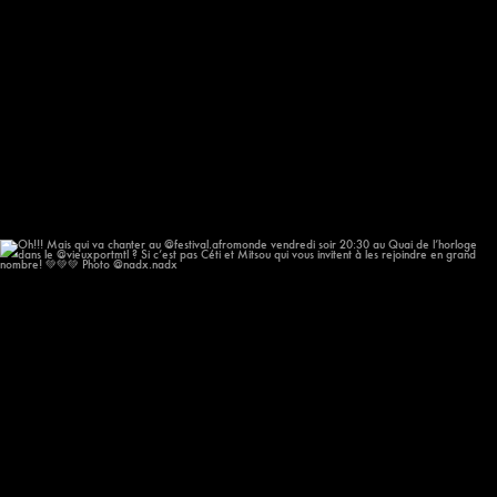
Oh!!! Mais qui va chanter au @festival.afromonde
...
209
14