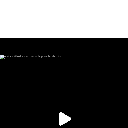
Visitez @festival.afromonde pour les détails!
309
16