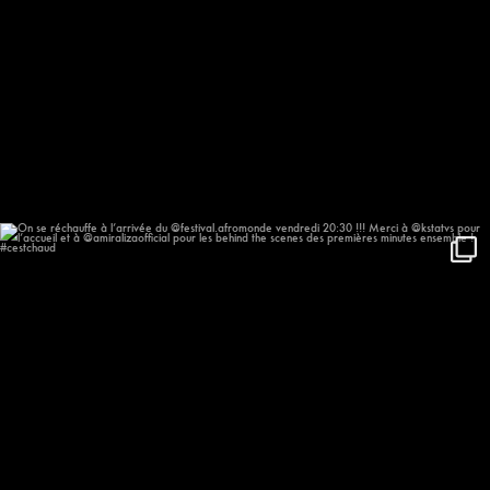
On se réchauffe à l’arrivée du
...
648
57