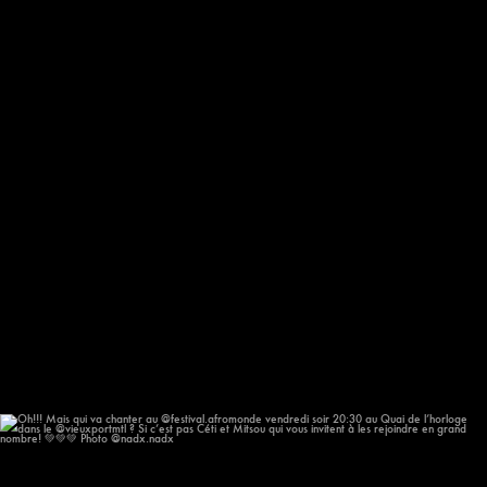
Oh!!! Mais qui va chanter au @festival.afromonde
...
196
14