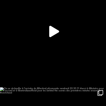
On se réchauffe à l’arrivée du
...
623
57