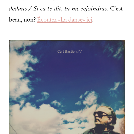
dedans / Si ça te dit, tu me rejoindras.
C’est
beau, non?
Écoutez «La danse» ici
.